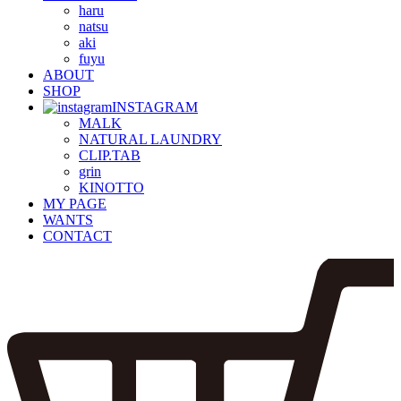
haru
natsu
aki
fuyu
ABOUT
SHOP
INSTAGRAM
MALK
NATURAL LAUNDRY
CLIP.TAB
grin
KINOTTO
MY PAGE
WANTS
CONTACT