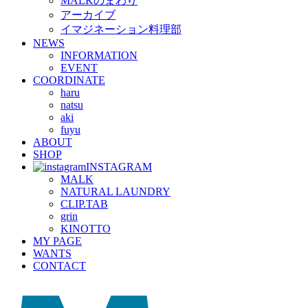
MALKのまわり
アーカイブ
イマジネーション料理部
NEWS
INFORMATION
EVENT
COORDINATE
haru
natsu
aki
fuyu
ABOUT
SHOP
INSTAGRAM
MALK
NATURAL LAUNDRY
CLIP.TAB
grin
KINOTTO
MY PAGE
WANTS
CONTACT