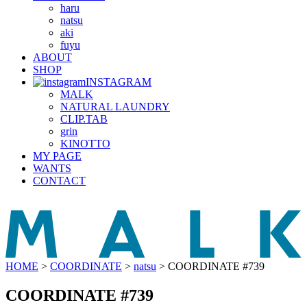
haru
natsu
aki
fuyu
ABOUT
SHOP
INSTAGRAM
MALK
NATURAL LAUNDRY
CLIP.TAB
grin
KINOTTO
MY PAGE
WANTS
CONTACT
HOME
>
COORDINATE
>
natsu
>
COORDINATE #739
COORDINATE #739