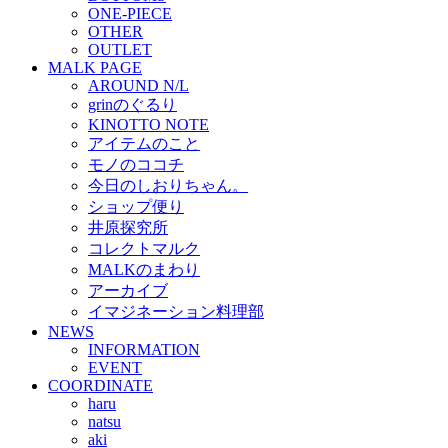
ONE-PIECE
OTHER
OUTLET
MALK PAGE
AROUND N/L
grinのぐるり
KINOTTO NOTE
アイテムのこと
モノのココチ
今日のしおりちゃん。
ショップ便り
井原探究所
コレクトマルク
MALKのまわり
アーカイブ
イマジネーション料理部
NEWS
INFORMATION
EVENT
COORDINATE
haru
natsu
aki