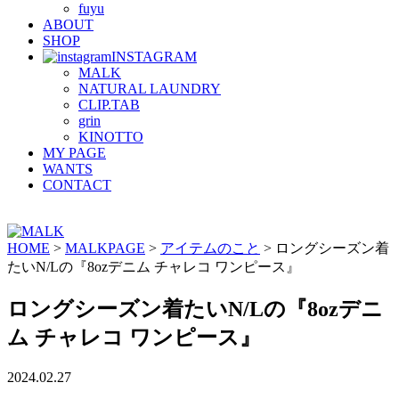
fuyu
ABOUT
SHOP
INSTAGRAM
MALK
NATURAL LAUNDRY
CLIP.TAB
grin
KINOTTO
MY PAGE
WANTS
CONTACT
HOME
>
MALKPAGE
>
アイテムのこと
>
ロングシーズン着
たいN/Lの『8ozデニム チャレコ ワンピース』
ロングシーズン着たいN/Lの『8ozデニ
ム チャレコ ワンピース』
2024.02.27