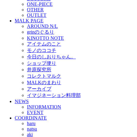
ONE-PIECE
OTHER
OUTLET
MALK PAGE
AROUND N/L
grinのぐるり
KINOTTO NOTE
アイテムのこと
モノのココチ
今日のしおりちゃん。
ショップ便り
井原探究所
コレクトマルク
MALKのまわり
アーカイブ
イマジネーション料理部
NEWS
INFORMATION
EVENT
COORDINATE
haru
natsu
aki