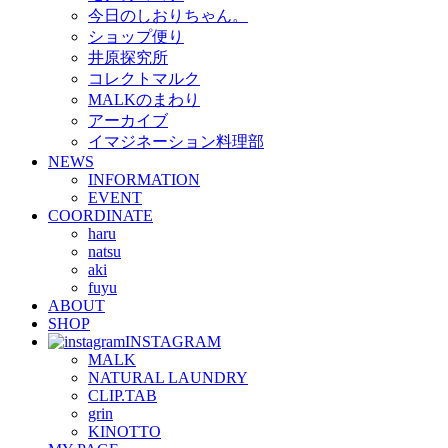
今日のしおりちゃん。
ショップ便り
井原探究所
コレクトマルク
MALKのまわり
アーカイブ
イマジネーション料理部
NEWS
INFORMATION
EVENT
COORDINATE
haru
natsu
aki
fuyu
ABOUT
SHOP
INSTAGRAM
MALK
NATURAL LAUNDRY
CLIP.TAB
grin
KINOTTO