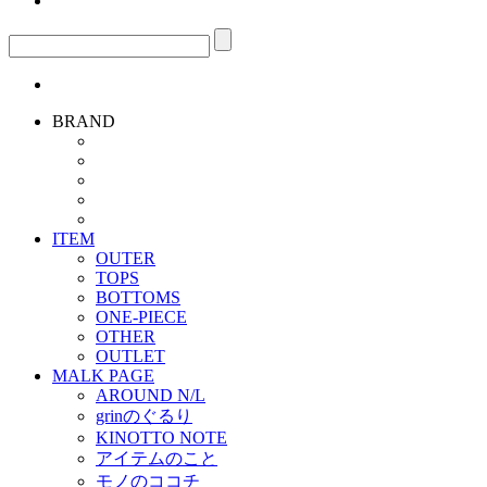
BRAND
ITEM
OUTER
TOPS
BOTTOMS
ONE-PIECE
OTHER
OUTLET
MALK PAGE
AROUND N/L
grinのぐるり
KINOTTO NOTE
アイテムのこと
モノのココチ