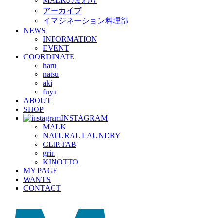
MALKのまわり
アーカイブ
イマジネーション料理部
NEWS
INFORMATION
EVENT
COORDINATE
haru
natsu
aki
fuyu
ABOUT
SHOP
INSTAGRAM
MALK
NATURAL LAUNDRY
CLIP.TAB
grin
KINOTTO
MY PAGE
WANTS
CONTACT