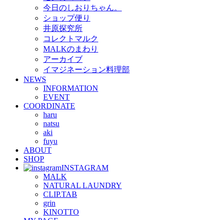
今日のしおりちゃん。
ショップ便り
井原探究所
コレクトマルク
MALKのまわり
アーカイブ
イマジネーション料理部
NEWS
INFORMATION
EVENT
COORDINATE
haru
natsu
aki
fuyu
ABOUT
SHOP
INSTAGRAM
MALK
NATURAL LAUNDRY
CLIP.TAB
grin
KINOTTO