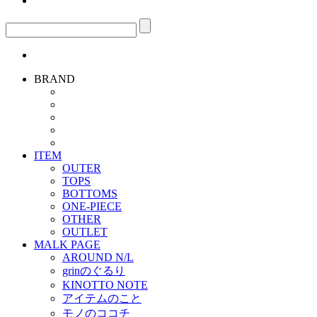
BRAND
ITEM
OUTER
TOPS
BOTTOMS
ONE-PIECE
OTHER
OUTLET
MALK PAGE
AROUND N/L
grinのぐるり
KINOTTO NOTE
アイテムのこと
モノのココチ