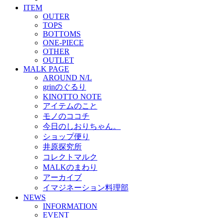
ITEM
OUTER
TOPS
BOTTOMS
ONE-PIECE
OTHER
OUTLET
MALK PAGE
AROUND N/L
grinのぐるり
KINOTTO NOTE
アイテムのこと
モノのココチ
今日のしおりちゃん。
ショップ便り
井原探究所
コレクトマルク
MALKのまわり
アーカイブ
イマジネーション料理部
NEWS
INFORMATION
EVENT