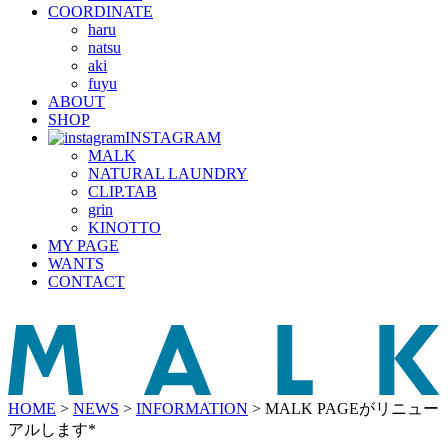
COORDINATE
haru
natsu
aki
fuyu
ABOUT
SHOP
INSTAGRAM
MALK
NATURAL LAUNDRY
CLIP.TAB
grin
KINOTTO
MY PAGE
WANTS
CONTACT
HOME
>
NEWS
>
INFORMATION
>
MALK PAGEがリニュー
アルします*