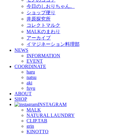
今日のしおりちゃん。
ショップ便り
井原探究所
コレクトマルク
MALKのまわり
アーカイブ
イマジネーション料理部
NEWS
INFORMATION
EVENT
COORDINATE
haru
natsu
aki
fuyu
ABOUT
SHOP
INSTAGRAM
MALK
NATURAL LAUNDRY
CLIP.TAB
grin
KINOTTO