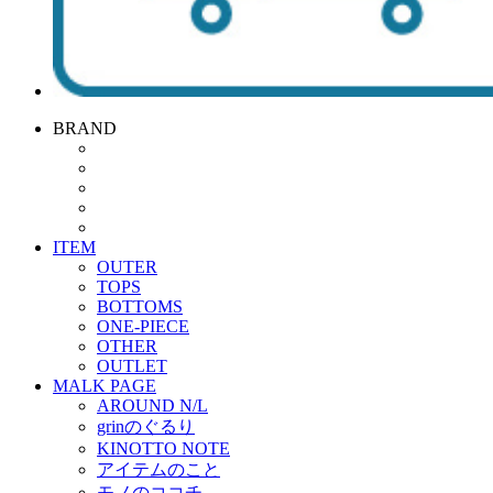
BRAND
ITEM
OUTER
TOPS
BOTTOMS
ONE-PIECE
OTHER
OUTLET
MALK PAGE
AROUND N/L
grinのぐるり
KINOTTO NOTE
アイテムのこと
モノのココチ