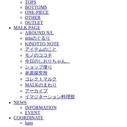
TOPS
BOTTOMS
ONE-PIECE
OTHER
OUTLET
MALK PAGE
AROUND N/L
grinのぐるり
KINOTTO NOTE
アイテムのこと
モノのココチ
今日のしおりちゃん。
ショップ便り
井原探究所
コレクトマルク
MALKのまわり
アーカイブ
イマジネーション料理部
NEWS
INFORMATION
EVENT
COORDINATE
haru