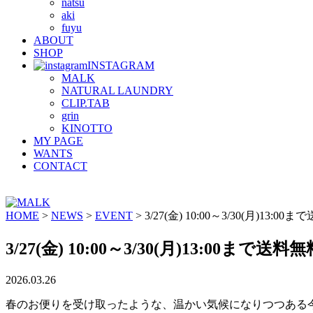
natsu
aki
fuyu
ABOUT
SHOP
INSTAGRAM
MALK
NATURAL LAUNDRY
CLIP.TAB
grin
KINOTTO
MY PAGE
WANTS
CONTACT
HOME
>
NEWS
>
EVENT
>
3/27(金) 10:00～3/30(月)
3/27(金) 10:00～3/30(月)13:0
2026.03.26
春のお便りを受け取ったような、温かい気候になりつつある