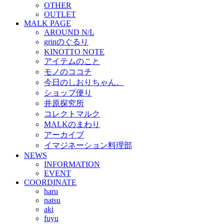
OTHER
OUTLET
MALK PAGE
AROUND N/L
grinのぐるり
KINOTTO NOTE
アイテムのこと
モノのココチ
今日のしおりちゃん。
ショップ便り
井原探究所
コレクトマルク
MALKのまわり
アーカイブ
イマジネーション料理部
NEWS
INFORMATION
EVENT
COORDINATE
haru
natsu
aki
fuyu