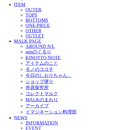
ITEM
OUTER
TOPS
BOTTOMS
ONE-PIECE
OTHER
OUTLET
MALK PAGE
AROUND N/L
grinのぐるり
KINOTTO NOTE
アイテムのこと
モノのココチ
今日のしおりちゃん。
ショップ便り
井原探究所
コレクトマルク
MALKのまわり
アーカイブ
イマジネーション料理部
NEWS
INFORMATION
EVENT