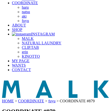
COORDINATE
haru
natsu
aki
fuyu
ABOUT
SHOP
INSTAGRAM
MALK
NATURAL LAUNDRY
CLIP.TAB
grin
KINOTTO
MY PAGE
WANTS
CONTACT
HOME
>
COORDINATE
>
fuyu
>
COORDINATE #879