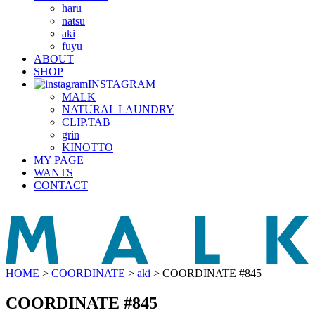
haru
natsu
aki
fuyu
ABOUT
SHOP
INSTAGRAM
MALK
NATURAL LAUNDRY
CLIP.TAB
grin
KINOTTO
MY PAGE
WANTS
CONTACT
HOME
>
COORDINATE
>
aki
>
COORDINATE #845
COORDINATE #845