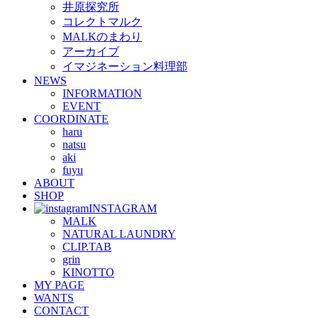
井原探究所
コレクトマルク
MALKのまわり
アーカイブ
イマジネーション料理部
NEWS
INFORMATION
EVENT
COORDINATE
haru
natsu
aki
fuyu
ABOUT
SHOP
INSTAGRAM
MALK
NATURAL LAUNDRY
CLIP.TAB
grin
KINOTTO
MY PAGE
WANTS
CONTACT