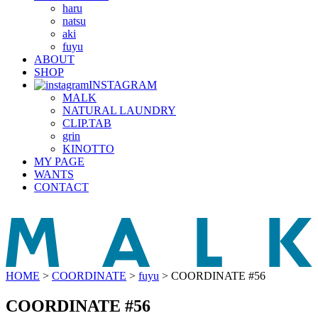
haru
natsu
aki
fuyu
ABOUT
SHOP
INSTAGRAM
MALK
NATURAL LAUNDRY
CLIP.TAB
grin
KINOTTO
MY PAGE
WANTS
CONTACT
HOME
>
COORDINATE
>
fuyu
>
COORDINATE #56
COORDINATE #56