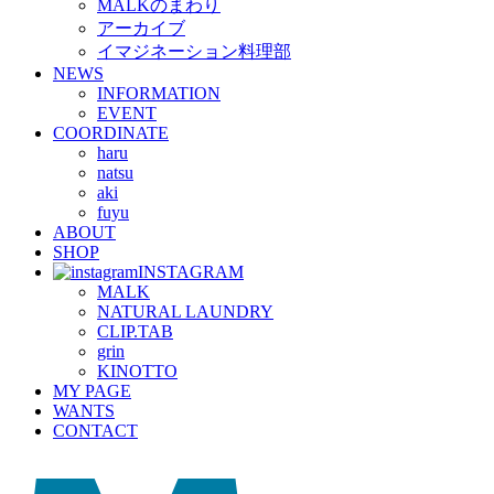
MALKのまわり
アーカイブ
イマジネーション料理部
NEWS
INFORMATION
EVENT
COORDINATE
haru
natsu
aki
fuyu
ABOUT
SHOP
INSTAGRAM
MALK
NATURAL LAUNDRY
CLIP.TAB
grin
KINOTTO
MY PAGE
WANTS
CONTACT