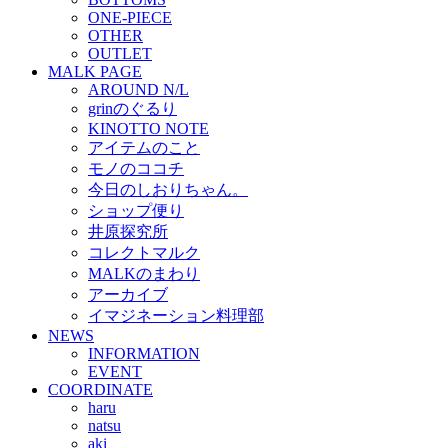
ONE-PIECE
OTHER
OUTLET
MALK PAGE
AROUND N/L
grinのぐるり
KINOTTO NOTE
アイテムのこと
モノのココチ
今日のしおりちゃん。
ショップ便り
井原探究所
コレクトマルク
MALKのまわり
アーカイブ
イマジネーション料理部
NEWS
INFORMATION
EVENT
COORDINATE
haru
natsu
aki