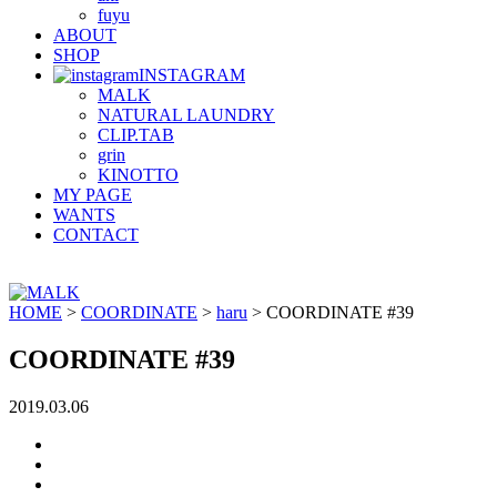
fuyu
ABOUT
SHOP
INSTAGRAM
MALK
NATURAL LAUNDRY
CLIP.TAB
grin
KINOTTO
MY PAGE
WANTS
CONTACT
HOME
>
COORDINATE
>
haru
>
COORDINATE #39
COORDINATE #39
2019.03.06