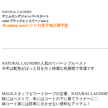
NATURAL LAUNDRY
デニムロングジャンパースカート
color.ブラックヒッコリー／size.2
※coming soon▷▷▷11月下旬入荷予定
NATURAL LAUNDRY人気のリバーシブルベスト
今年は配色がぱっと目を引く綺麗な色展開で登場です
MALKスタッフもワードローブの定番、NATURAL LAUND
秋にはベストで、冬にはコートの下に着てライナーに〇
綿コート派には防寒に欠かせない便利なアイテム！