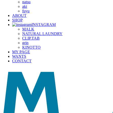
natsu
aki
fuyu
ABOUT
SHOP
INSTAGRAM
MALK
NATURAL LAUNDRY
CLIP.TAB
grin
KINOTTO
MY PAGE
WANTS
CONTACT