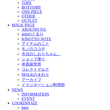
TOPS
BOTTOMS
ONE-PIECE
OTHER
OUTLET
MALK PAGE
AROUND N/L
grinのぐるり
KINOTTO NOTE
アイテムのこと
モノのココチ
今日のしおりちゃん。
ショップ便り
井原探究所
コレクトマルク
MALKのまわり
アーカイブ
イマジネーション料理部
NEWS
INFORMATION
EVENT
COORDINATE
haru