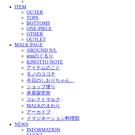
ITEM
OUTER
TOPS
BOTTOMS
ONE-PIECE
OTHER
OUTLET
MALK PAGE
AROUND N/L
grinのぐるり
KINOTTO NOTE
アイテムのこと
モノのココチ
今日のしおりちゃん。
ショップ便り
井原探究所
コレクトマルク
MALKのまわり
アーカイブ
イマジネーション料理部
NEWS
INFORMATION