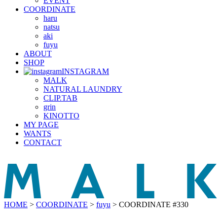
EVENT
COORDINATE
haru
natsu
aki
fuyu
ABOUT
SHOP
INSTAGRAM
MALK
NATURAL LAUNDRY
CLIP.TAB
grin
KINOTTO
MY PAGE
WANTS
CONTACT
HOME
>
COORDINATE
>
fuyu
>
COORDINATE #330