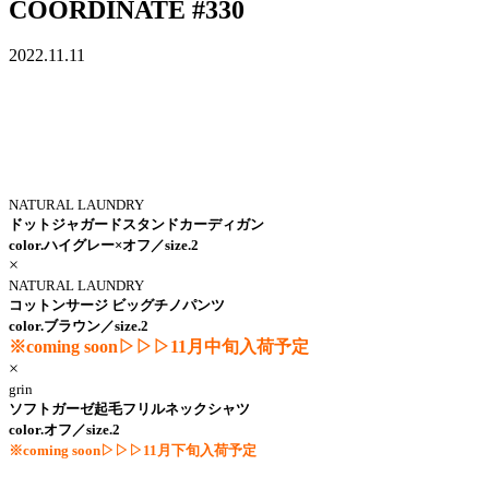
COORDINATE #330
2022.11.11
NATURAL LAUNDRY
ドットジャガードスタンドカーディガン
color.ハイグレー×オフ／size.2
×
NATURAL LAUNDRY
コットンサージ ビッグチノパンツ
color.ブラウン／size.2
※coming soon▷▷▷11月中旬入荷予定
×
grin
ソフトガーゼ起毛フリルネックシャツ
color.オフ／size.2
※coming soon
▷▷▷11月下旬入荷予
定