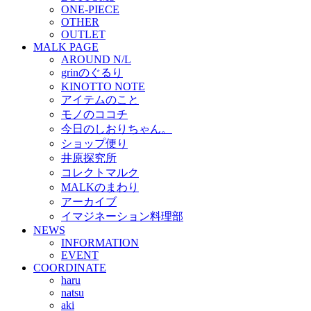
ONE-PIECE
OTHER
OUTLET
MALK PAGE
AROUND N/L
grinのぐるり
KINOTTO NOTE
アイテムのこと
モノのココチ
今日のしおりちゃん。
ショップ便り
井原探究所
コレクトマルク
MALKのまわり
アーカイブ
イマジネーション料理部
NEWS
INFORMATION
EVENT
COORDINATE
haru
natsu
aki