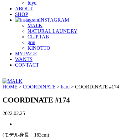
fuyu
ABOUT
SHOP
INSTAGRAM
MALK
NATURAL LAUNDRY
CLIP.TAB
grin
KINOTTO
MY PAGE
WANTS
CONTACT
HOME
>
COORDINATE
>
haru
>
COORDINATE #174
COORDINATE #174
2022.02.25
(モデル身長 163cm)