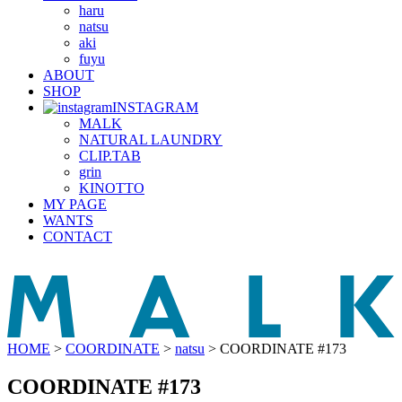
haru
natsu
aki
fuyu
ABOUT
SHOP
INSTAGRAM
MALK
NATURAL LAUNDRY
CLIP.TAB
grin
KINOTTO
MY PAGE
WANTS
CONTACT
HOME
>
COORDINATE
>
natsu
>
COORDINATE #173
COORDINATE #173