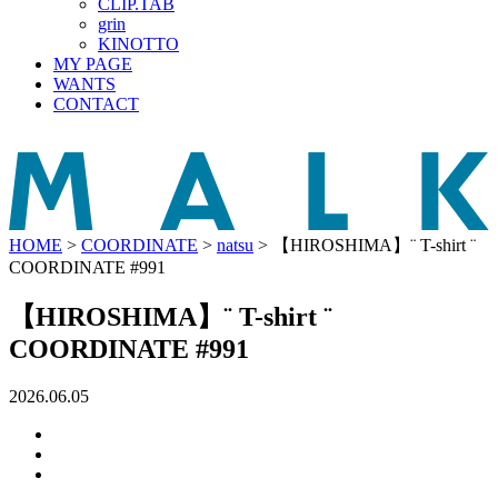
CLIP.TAB
grin
KINOTTO
MY PAGE
WANTS
CONTACT
HOME
>
COORDINATE
>
natsu
>
【HIROSHIMA】¨ T-shirt ¨
COORDINATE #991
【HIROSHIMA】¨ T-shirt ¨
COORDINATE #991
2026.06.05