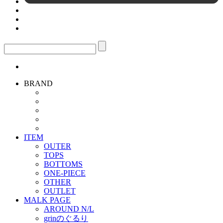
BRAND
ITEM
OUTER
TOPS
BOTTOMS
ONE-PIECE
OTHER
OUTLET
MALK PAGE
AROUND N/L
grinのぐるり