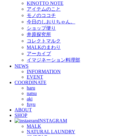
KINOTTO NOTE
アイテムのこと
モノのココチ
今日のしおりちゃん。
ショップ便り
井原探究所
コレクトマルク
MALKのまわり
アーカイブ
イマジネーション料理部
NEWS
INFORMATION
EVENT
COORDINATE
haru
natsu
aki
fuyu
ABOUT
SHOP
INSTAGRAM
MALK
NATURAL LAUNDRY